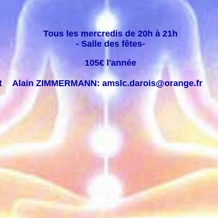
Tous les mercredis de 20h à 21h
- Salle des fêtes-
105€ l'année
t
Alain ZIMMERMANN: amslc.darois@orange.fr